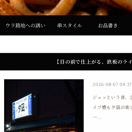
ウラ路地への誘い
串スタイル
お品書き
【目の前で仕上がる、鉄板のラ
2026-08-07 04:3
ジュッという音、
イブ感も夕凪の楽
一...