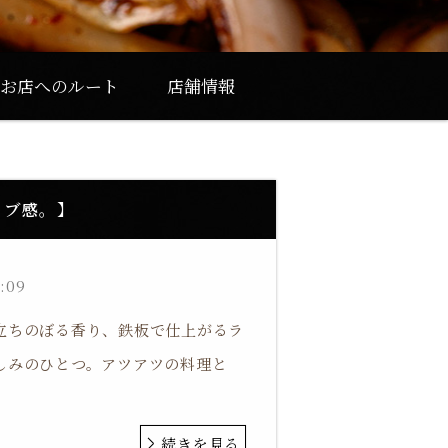
お店へのルート
店舗情報
イブ感。】
7:09
立ちのぼる香り、鉄板で仕上がるラ
しみのひとつ。アツアツの料理と
続きを見る