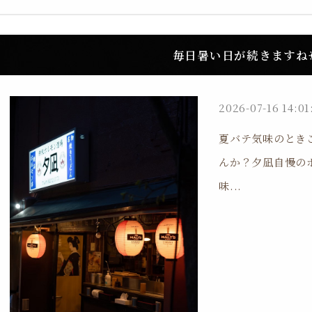
毎日暑い日が続きますね☀
2026-07-16 14:01
夏バテ気味のとき
んか？夕凪自慢の
味...